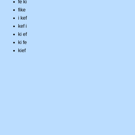
fe ki
fike
i kef
kef i
ki ef
ki fe
kief